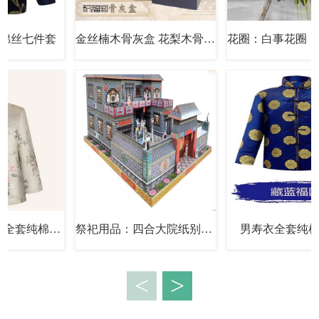
寿衣男女全套棉丝七件套
金丝楠木骨灰盒 花梨木骨灰盒 黑檀木骨灰盒 仿红木骨灰盒
女寿衣素净系列全套纯棉七件套
祭祀用品：四合大院纸别墅成品纸扎楼房
<
>