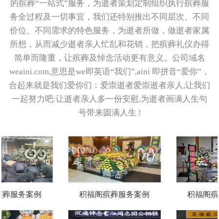
的殡葬“一站式”服务，为逝者策划定制组织执行殡葬服
务全过程及一切事宜，我们还特别推出不同层次、不同
价位、不同需求的特色服务，为逝者所做，做逝者家属
所想，从而减少逝者亲人忙乱和花销，把殡葬礼仪办得
简单而隆重，让殡葬及悼念活动更有意义。公司域名
weaini.com,意思是we即英语“我们”,aini 即拼音“爱你”，
合起来就是我们爱你们：爱崇逝者爱崇逝者亲人,让我们
一起努力吧:让逝者亲人多一份安慰,为逝者画满人生句
号带来圆满人生 !
积福阁殡葬服务案例
积福阁殡葬服务案例